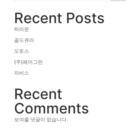
동영상, CI - 카피어랜드㈜
Recent Posts
동영상, 홈페이지 - (주)분독
동영상, 카탈로그 - 피자마루
웹사이트 - 백조씽크
하라문
사진, 광고디자인 - 중외제약
골드큐라
패키지, 디자인 - 고려은단
오토스
동영상 - (주)듀오백
동영상 - ㈜고피자
(주)페어그린
동영상 - 모모스커피㈜
자비스
동영상 - 삼양홀딩스
동영상 - 킷캣
Recent
Comments
보여줄 댓글이 없습니다.