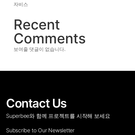
자비스
동영상, CI - 카피어랜드㈜
동영상, 홈페이지 - (주)분독
Recent
동영상, 카탈로그 - 피자마루
웹사이트 - 백조씽크
Comments
사진, 광고디자인 - 중외제약
패키지, 디자인 - 고려은단
보여줄 댓글이 없습니다.
동영상 - (주)듀오백
동영상 - ㈜고피자
동영상 - 모모스커피㈜
동영상 - 삼양홀딩스
동영상 - 킷캣
Contact Us
Superbee와 함께 프로젝트를 시작해 보세요
Subscribe to Our Newsletter