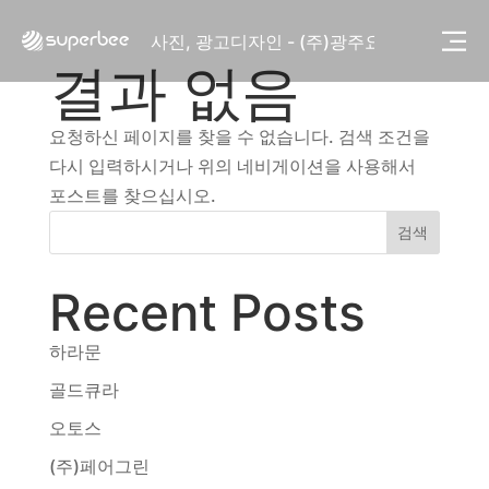
사진, 광고디자인 - (주)화요
사진, 광고디자인 - (주)광주요
웹사이트 - (주)세스코
결과 없음
제품디자인 - 삼성전자㈜
동영상, CI - 카피어랜드㈜
요청하신 페이지를 찾을 수 없습니다. 검색 조건을
동영상, 홈페이지 - (주)분독
다시 입력하시거나 위의 네비게이션을 사용해서
동영상, 카탈로그 - 피자마루
포스트를 찾으십시오.
웹사이트 - 백조씽크
사진, 광고디자인 - 중외제약
검색
패키지, 디자인 - 고려은단
동영상 - (주)듀오백
Recent Posts
동영상 - ㈜고피자
동영상 - 모모스커피㈜
하라문
동영상 - 삼양홀딩스
동영상 - 킷캣
골드큐라
사진, 광고디자인 - (주)화요
오토스
사진, 광고디자인 - (주)광주요
웹사이트 - (주)세스코
(주)페어그린
제품디자인 - 삼성전자㈜