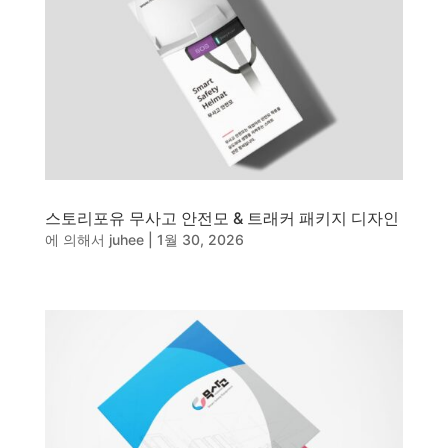
동영상, CI - 카피어랜드㈜
동영상, 홈페이지 - (주)분독
동영상, 카탈로그 - 피자마루
웹사이트 - 백조씽크
사진, 광고디자인 - 중외제약
패키지, 디자인 - 고려은단
동영상 - (주)듀오백
동영상 - ㈜고피자
동영상 - 모모스커피㈜
스토리포유 무사고 안전모 & 트래커 패키지 디자인
동영상 - 삼양홀딩스
에 의해서
juhee
|
1월 30, 2026
동영상 - 킷캣