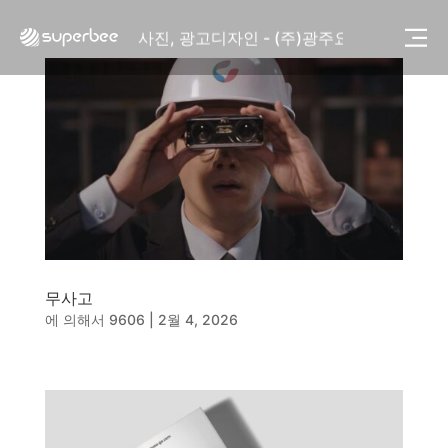
사진, 광고디자인 - (주)광주요
웹사이트 - (주)세스코
제품디자인 - 삼성전자㈜
동영상, CI - 카피어랜드㈜
동영상, 홈페이지 - (주)분독
동영상, 카탈로그 - 피자마루
웹사이트 - 백조씽크
사진, 광고디자인 - 중외제약
패키지, 디자인 - 고려은단
동영상 - (주)듀오백
동영상 - ㈜고피자
동영상 - 모모스커피㈜
무사고
동영상 - 삼양홀딩스
에 의해서
9606
|
2월 4, 2026
동영상 - 킷캣
사진, 광고디자인 - (주)화요
사진, 광고디자인 - (주)광주요
웹사이트 - (주)세스코
제품디자인 - 삼성전자㈜