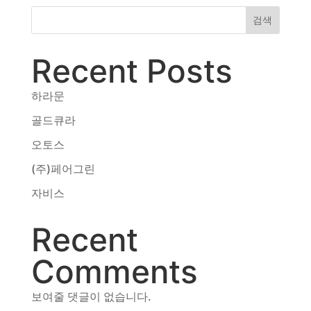
동영상, CI - 카피어랜드㈜
검색
동영상, 홈페이지 - (주)분독
동영상, 카탈로그 - 피자마루
Recent Posts
웹사이트 - 백조씽크
사진, 광고디자인 - 중외제약
하라문
패키지, 디자인 - 고려은단
동영상 - (주)듀오백
골드큐라
동영상 - ㈜고피자
오토스
동영상 - 모모스커피㈜
동영상 - 삼양홀딩스
(주)페어그린
동영상 - 킷캣
자비스
Recent
Comments
보여줄 댓글이 없습니다.