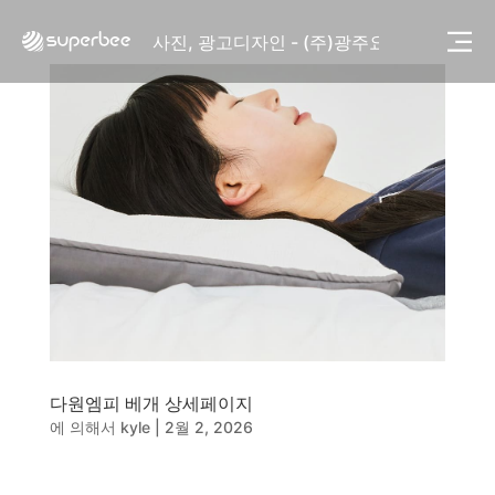
사진, 광고디자인 - (주)화요
사진, 광고디자인 - (주)광주요
웹사이트 - (주)세스코
제품디자인 - 삼성전자㈜
동영상, CI - 카피어랜드㈜
동영상, 홈페이지 - (주)분독
동영상, 카탈로그 - 피자마루
웹사이트 - 백조씽크
사진, 광고디자인 - 중외제약
패키지, 디자인 - 고려은단
동영상 - (주)듀오백
동영상 - ㈜고피자
동영상 - 모모스커피㈜
동영상 - 삼양홀딩스
동영상 - 킷캣
다원엠피 베개 상세페이지
사진, 광고디자인 - (주)화요
에 의해서
kyle
|
2월 2, 2026
사진, 광고디자인 - (주)광주요
웹사이트 - (주)세스코
제품디자인 - 삼성전자㈜