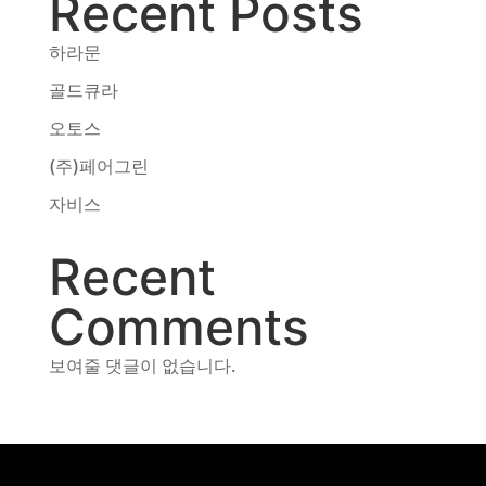
Recent Posts
동영상, CI - 카피어랜드㈜
동영상, 홈페이지 - (주)분독
하라문
동영상, 카탈로그 - 피자마루
골드큐라
웹사이트 - 백조씽크
사진, 광고디자인 - 중외제약
오토스
패키지, 디자인 - 고려은단
(주)페어그린
동영상 - (주)듀오백
동영상 - ㈜고피자
자비스
동영상 - 모모스커피㈜
동영상 - 삼양홀딩스
Recent
동영상 - 킷캣
Comments
보여줄 댓글이 없습니다.