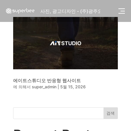
사진, 광고디자인 - (주)화요
사진, 광고디자인 - (주)광주요
웹사이트 - (주)세스코
제품디자인 - 삼성전자㈜
동영상, CI - 카피어랜드㈜
동영상, 홈페이지 - (주)분독
동영상, 카탈로그 - 피자마루
웹사이트 - 백조씽크
사진, 광고디자인 - 중외제약
패키지, 디자인 - 고려은단
동영상 - (주)듀오백
동영상 - ㈜고피자
에이트스튜디오 반응형 웹사이트
동영상 - 모모스커피㈜
에 의해서
super_admin
|
5월 15, 2026
동영상 - 삼양홀딩스
동영상 - 킷캣
사진, 광고디자인 - (주)화요
검색
사진, 광고디자인 - (주)광주요
웹사이트 - (주)세스코
제품디자인 - 삼성전자㈜