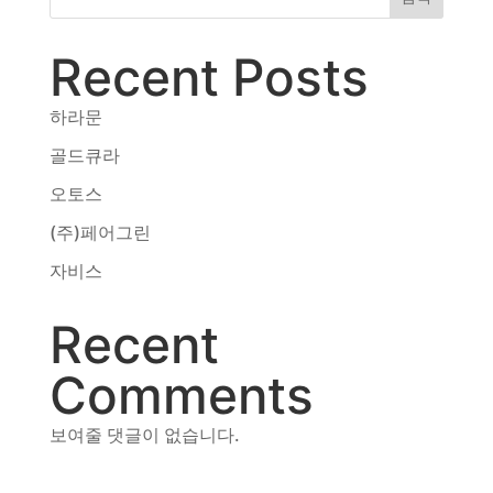
동영상, CI - 카피어랜드㈜
동영상, 홈페이지 - (주)분독
Recent Posts
동영상, 카탈로그 - 피자마루
웹사이트 - 백조씽크
하라문
사진, 광고디자인 - 중외제약
패키지, 디자인 - 고려은단
골드큐라
동영상 - (주)듀오백
오토스
동영상 - ㈜고피자
(주)페어그린
동영상 - 모모스커피㈜
동영상 - 삼양홀딩스
자비스
동영상 - 킷캣
Recent
Comments
보여줄 댓글이 없습니다.