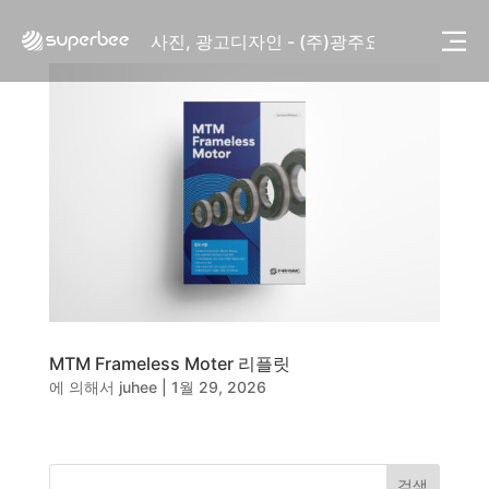
사진, 광고디자인 - (주)화요
사진, 광고디자인 - (주)광주요
웹사이트 - (주)세스코
제품디자인 - 삼성전자㈜
동영상, CI - 카피어랜드㈜
동영상, 홈페이지 - (주)분독
동영상, 카탈로그 - 피자마루
웹사이트 - 백조씽크
사진, 광고디자인 - 중외제약
패키지, 디자인 - 고려은단
동영상 - (주)듀오백
동영상 - ㈜고피자
동영상 - 모모스커피㈜
동영상 - 삼양홀딩스
MTM Frameless Moter 리플릿
동영상 - 킷캣
에 의해서
juhee
|
1월 29, 2026
사진, 광고디자인 - (주)화요
사진, 광고디자인 - (주)광주요
웹사이트 - (주)세스코
제품디자인 - 삼성전자㈜
검색