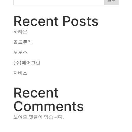
동영상, CI - 카피어랜드㈜
동영상, 홈페이지 - (주)분독
Recent Posts
동영상, 카탈로그 - 피자마루
웹사이트 - 백조씽크
하라문
사진, 광고디자인 - 중외제약
패키지, 디자인 - 고려은단
골드큐라
동영상 - (주)듀오백
오토스
동영상 - ㈜고피자
(주)페어그린
동영상 - 모모스커피㈜
동영상 - 삼양홀딩스
자비스
동영상 - 킷캣
Recent
Comments
보여줄 댓글이 없습니다.