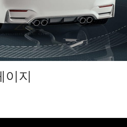
어랜드㈜
(주)분독
 피자마루
크
 중외제약
고려은단
피㈜
스
페이지