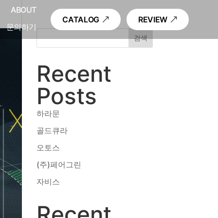
내
ABOUT
CATALOG
REVIEW
문의하기
검색
Recent
Posts
하라문
골드큐라
오토스
(주)페어그린
자비스
Recent