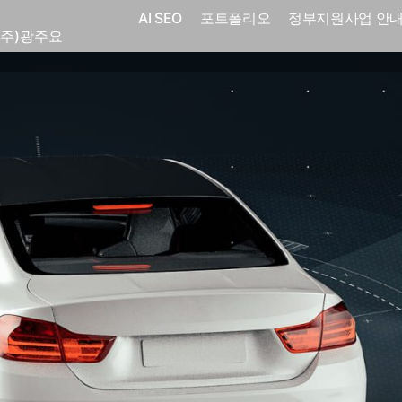
(주)광주요
AI SEO
포트폴리오
정부지원사업 안
코
전자㈜
어랜드㈜
(주)분독
 피자마루
크
 중외제약
고려은단
피㈜
스
(주)화요
(주)광주요
코
전자㈜