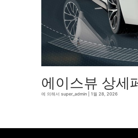
🔹
동영상, CI - 카피
🐶
동영상, 홈페이지 - 
🍕
동영상, 카탈로그 -
🍽️
웹사이트 - 백조씽
⚕️
사진, 광고디자인 -
⚪
패키지, 디자인 - 
🪑
동영상 - (주)듀오백
🍕
동영상 - ㈜고피자
☕
동영상 - 모모스커
🏢
동영상 - 삼양홀딩
🍫
동영상 - 킷캣
에이스뷰 상세
에 의해서
super_admin
|
1월 28, 2026