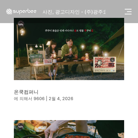
사진, 광고디자인 - (주)화요
사진, 광고디자인 - (주)광주요
웹사이트 - (주)세스코
제품디자인 - 삼성전자㈜
동영상, CI - 카피어랜드㈜
동영상, 홈페이지 - (주)분독
동영상, 카탈로그 - 피자마루
웹사이트 - 백조씽크
사진, 광고디자인 - 중외제약
패키지, 디자인 - 고려은단
동영상 - (주)듀오백
동영상 - ㈜고피자
동영상 - 모모스커피㈜
온쿡컴퍼니
동영상 - 삼양홀딩스
에 의해서
9606
|
2월 4, 2026
동영상 - 킷캣
사진, 광고디자인 - (주)화요
사진, 광고디자인 - (주)광주요
웹사이트 - (주)세스코
제품디자인 - 삼성전자㈜