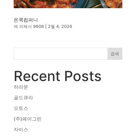
온쿡컴퍼니
에 의해서
9606
|
2월 4, 2026
검색
Recent Posts
하라문
골드큐라
오토스
(주)페어그린
자비스