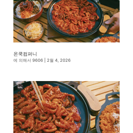
동영상, CI - 카피어랜드㈜
동영상, 홈페이지 - (주)분독
동영상, 카탈로그 - 피자마루
웹사이트 - 백조씽크
사진, 광고디자인 - 중외제약
패키지, 디자인 - 고려은단
동영상 - (주)듀오백
동영상 - ㈜고피자
온쿡컴퍼니
동영상 - 모모스커피㈜
에 의해서
9606
|
2월 4, 2026
동영상 - 삼양홀딩스
동영상 - 킷캣