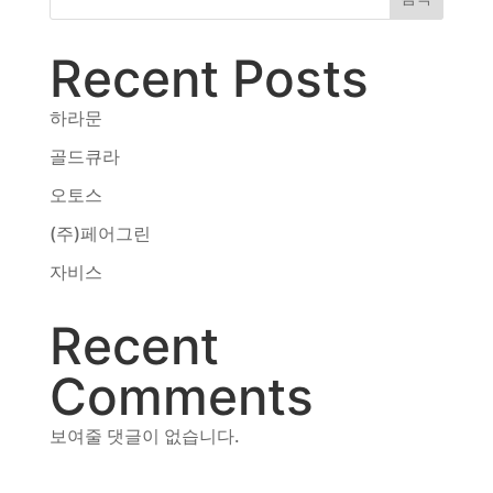
동영상, CI - 카피어랜드㈜
동영상, 홈페이지 - (주)분독
Recent Posts
동영상, 카탈로그 - 피자마루
웹사이트 - 백조씽크
하라문
사진, 광고디자인 - 중외제약
패키지, 디자인 - 고려은단
골드큐라
동영상 - (주)듀오백
오토스
동영상 - ㈜고피자
(주)페어그린
동영상 - 모모스커피㈜
동영상 - 삼양홀딩스
자비스
동영상 - 킷캣
Recent
Comments
보여줄 댓글이 없습니다.