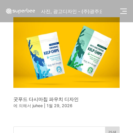
사진, 광고디자인 - (주)화요
사진, 광고디자인 - (주)광주요
웹사이트 - (주)세스코
제품디자인 - 삼성전자㈜
동영상, CI - 카피어랜드㈜
동영상, 홈페이지 - (주)분독
동영상, 카탈로그 - 피자마루
웹사이트 - 백조씽크
사진, 광고디자인 - 중외제약
패키지, 디자인 - 고려은단
동영상 - (주)듀오백
동영상 - ㈜고피자
동영상 - 모모스커피㈜
동영상 - 삼양홀딩스
굿푸드 다시마칩 파우치 디자인
동영상 - 킷캣
에 의해서
juhee
|
1월 29, 2026
사진, 광고디자인 - (주)화요
사진, 광고디자인 - (주)광주요
웹사이트 - (주)세스코
제품디자인 - 삼성전자㈜
검색