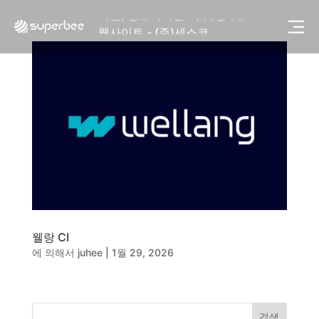
사진, 광고디자인 - (주)광주요
웹사이트 - (주)세스코
제품디자인 - 삼성전자㈜
동영상, CI - 카피어랜드㈜
동영상, 홈페이지 - (주)분독
동영상, 카탈로그 - 피자마루
웹사이트 - 백조씽크
사진, 광고디자인 - 중외제약
패키지, 디자인 - 고려은단
동영상 - (주)듀오백
동영상 - ㈜고피자
동영상 - 모모스커피㈜
동영상 - 삼양홀딩스
동영상 - 킷캣
웰랑 CI
사진, 광고디자인 - (주)화요
에 의해서
juhee
|
1월 29, 2026
사진, 광고디자인 - (주)광주요
웹사이트 - (주)세스코
제품디자인 - 삼성전자㈜
검색
동영상, CI - 카피어랜드㈜