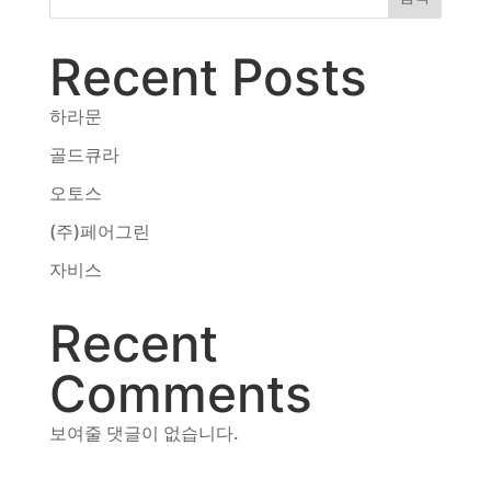
동영상, 홈페이지 - (주)분독
동영상, 카탈로그 - 피자마루
Recent Posts
웹사이트 - 백조씽크
사진, 광고디자인 - 중외제약
하라문
패키지, 디자인 - 고려은단
골드큐라
동영상 - (주)듀오백
동영상 - ㈜고피자
오토스
동영상 - 모모스커피㈜
(주)페어그린
동영상 - 삼양홀딩스
동영상 - 킷캣
자비스
Recent
Comments
보여줄 댓글이 없습니다.