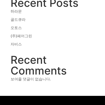
Recent Posts
동영상, CI - 카피어랜드㈜
동영상, 홈페이지 - (주)분독
하라문
동영상, 카탈로그 - 피자마루
골드큐라
웹사이트 - 백조씽크
사진, 광고디자인 - 중외제약
오토스
패키지, 디자인 - 고려은단
(주)페어그린
동영상 - (주)듀오백
동영상 - ㈜고피자
자비스
동영상 - 모모스커피㈜
동영상 - 삼양홀딩스
Recent
동영상 - 킷캣
Comments
보여줄 댓글이 없습니다.