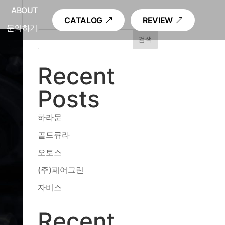
내
ABOUT
CATALOG
REVIEW
문의하기
검색
Recent
Posts
하라문
골드큐라
오토스
(주)페어그린
자비스
Recent