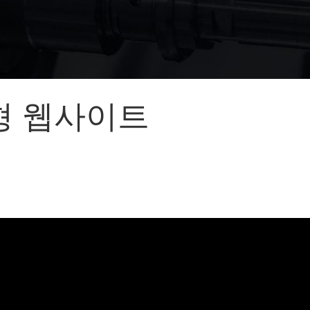
어랜드㈜
(주)분독
 피자마루
크
 중외제약
고려은단
형 웹사이트
피㈜
스