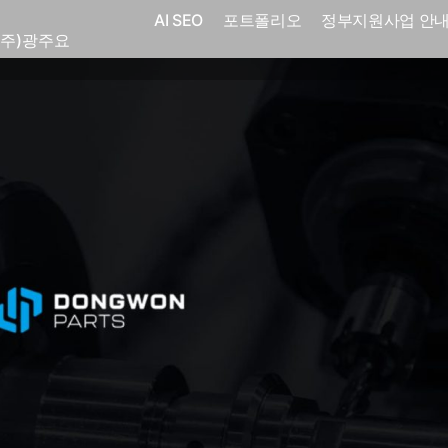
(주)화요
AI SEO
포트폴리오
정부지원사업 안
(주)광주요
코
전자㈜
어랜드㈜
(주)분독
 피자마루
크
 중외제약
고려은단
피㈜
스
(주)화요
(주)광주요
코
전자㈜