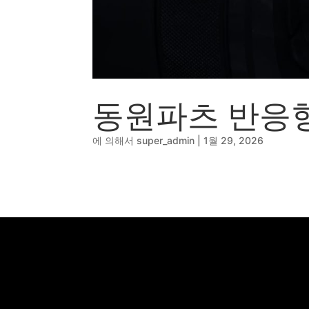
🔹
동영상, CI - 카피
🐶
동영상, 홈페이지 - 
🍕
동영상, 카탈로그 -
🍽️
웹사이트 - 백조씽
⚕️
사진, 광고디자인 -
⚪
패키지, 디자인 - 
동원파츠 반응
🪑
동영상 - (주)듀오백
🍕
동영상 - ㈜고피자
에 의해서
super_admin
|
1월 29, 2026
☕
동영상 - 모모스커
🏢
동영상 - 삼양홀딩
🍫
동영상 - 킷캣