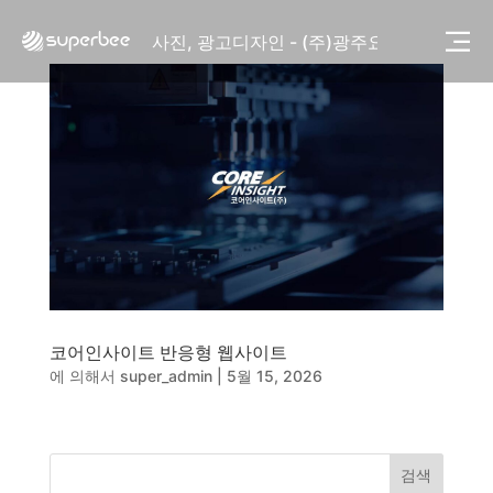
사진, 광고디자인 - (주)화요
사진, 광고디자인 - (주)광주요
웹사이트 - (주)세스코
제품디자인 - 삼성전자㈜
동영상, CI - 카피어랜드㈜
동영상, 홈페이지 - (주)분독
동영상, 카탈로그 - 피자마루
웹사이트 - 백조씽크
사진, 광고디자인 - 중외제약
패키지, 디자인 - 고려은단
동영상 - (주)듀오백
동영상 - ㈜고피자
동영상 - 모모스커피㈜
코어인사이트 반응형 웹사이트
동영상 - 삼양홀딩스
에 의해서
super_admin
|
5월 15, 2026
동영상 - 킷캣
사진, 광고디자인 - (주)화요
사진, 광고디자인 - (주)광주요
웹사이트 - (주)세스코
검색
제품디자인 - 삼성전자㈜