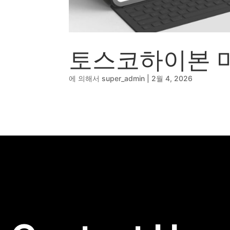
🔹
동영상, CI - 카피
🐶
동영상, 홈페이지 - 
🍕
동영상, 카탈로그 -
🍽️
웹사이트 - 백조씽
토스코하이본 
⚕️
사진, 광고디자인 -
⚪
패키지, 디자인 - 
🪑
동영상 - (주)듀오백
에 의해서
super_admin
|
2월 4, 2026
🍕
동영상 - ㈜고피자
☕
동영상 - 모모스커
🏢
동영상 - 삼양홀딩
🍫
동영상 - 킷캣