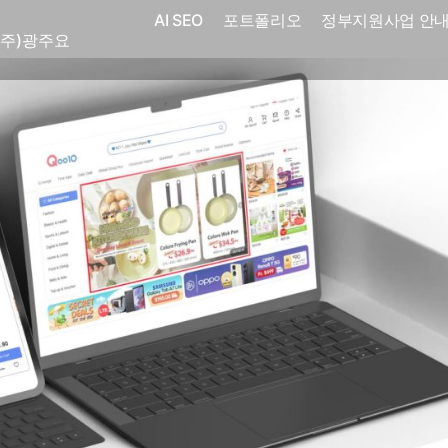
AI SEO
포트폴리오
정부지원사업 안
(주)광주요
코
전자㈜
어랜드㈜
(주)분독
 피자마루
크
 중외제약
고려은단
피㈜
스
(주)화요
(주)광주요
코
전자㈜