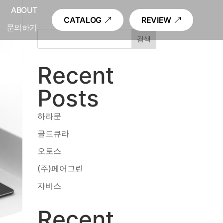
내
ABOUT
CATALOG
REVIEW
문의하기
검색
Recent
Posts
하라문
골드큐라
오토스
(주)페어그린
자비스
Recent