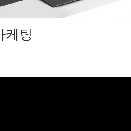
어랜드㈜
(주)분독
 피자마루
크
마케팅
 중외제약
고려은단
피㈜
스