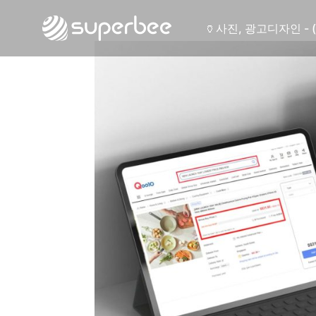
🏺
사진, 광고디자인 - 
🛡️
웹사이트 - (주)세스
💾
제품디자인 - 삼성
🔹
동영상, CI - 카피
🐶
동영상, 홈페이지 - 
🍕
동영상, 카탈로그 -
🍽️
웹사이트 - 백조씽
⚕️
사진, 광고디자인 -
⚪
패키지, 디자인 - 
🪑
동영상 - (주)듀오백
🍕
동영상 - ㈜고피자
☕
동영상 - 모모스커
🏢
동영상 - 삼양홀딩
🍫
동영상 - 킷캣
🍶
사진, 광고디자인 - 
🏺
사진, 광고디자인 - 
🛡️
웹사이트 - (주)세스
💾
제품디자인 - 삼성