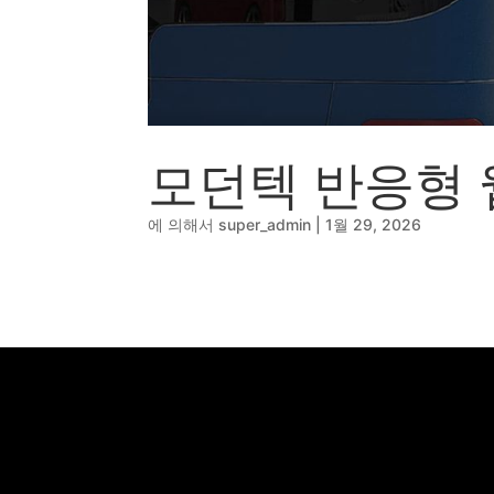
🔹
동영상, CI - 카피
🐶
동영상, 홈페이지 - 
🍕
동영상, 카탈로그 -
🍽️
웹사이트 - 백조씽
⚕️
사진, 광고디자인 -
⚪
패키지, 디자인 - 
🪑
동영상 - (주)듀오백
모던텍 반응형
🍕
동영상 - ㈜고피자
☕
동영상 - 모모스커
에 의해서
super_admin
|
1월 29, 2026
🏢
동영상 - 삼양홀딩
🍫
동영상 - 킷캣