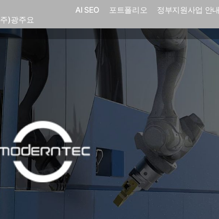
AI SEO
포트폴리오
정부지원사업 안
(주)광주요
코
전자㈜
어랜드㈜
(주)분독
 피자마루
크
 중외제약
고려은단
피㈜
스
(주)화요
(주)광주요
코
전자㈜