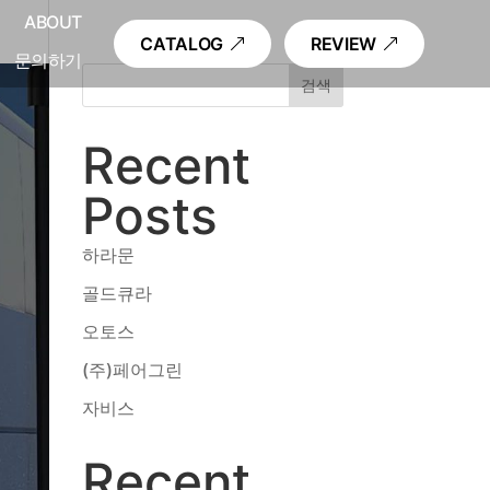
내
ABOUT
CATALOG
REVIEW
문의하기
검색
Recent
Posts
하라문
골드큐라
오토스
(주)페어그린
자비스
Recent