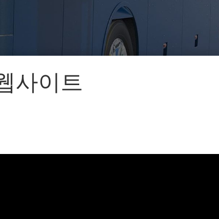
어랜드㈜
(주)분독
 피자마루
크
 중외제약
고려은단
 웹사이트
피㈜
스