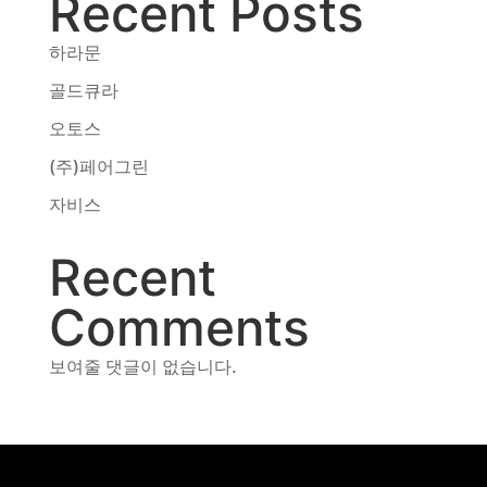
Recent Posts
동영상, 홈페이지 - (주)분독
동영상, 카탈로그 - 피자마루
하라문
웹사이트 - 백조씽크
골드큐라
사진, 광고디자인 - 중외제약
오토스
패키지, 디자인 - 고려은단
동영상 - (주)듀오백
(주)페어그린
동영상 - ㈜고피자
자비스
동영상 - 모모스커피㈜
동영상 - 삼양홀딩스
Recent
동영상 - 킷캣
Comments
보여줄 댓글이 없습니다.