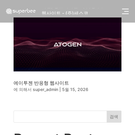
사진, 광고디자인 - (주)광주요
웹사이트 - (주)세스코
제품디자인 - 삼성전자㈜
동영상, CI - 카피어랜드㈜
동영상, 홈페이지 - (주)분독
동영상, 카탈로그 - 피자마루
웹사이트 - 백조씽크
사진, 광고디자인 - 중외제약
패키지, 디자인 - 고려은단
동영상 - (주)듀오백
동영상 - ㈜고피자
에이투젠 반응형 웹사이트
동영상 - 모모스커피㈜
에 의해서
super_admin
|
5월 15, 2026
동영상 - 삼양홀딩스
동영상 - 킷캣
사진, 광고디자인 - (주)화요
사진, 광고디자인 - (주)광주요
검색
웹사이트 - (주)세스코
제품디자인 - 삼성전자㈜
동영상, CI - 카피어랜드㈜