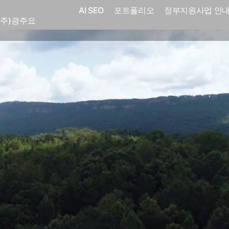
(주)화요
AI SEO
포트폴리오
정부지원사업 안
(주)광주요
코
전자㈜
어랜드㈜
(주)분독
 피자마루
크
 중외제약
고려은단
피㈜
스
(주)화요
(주)광주요
코
전자㈜