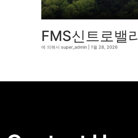
🔹
동영상, CI - 카피
🐶
동영상, 홈페이지 - 
🍕
동영상, 카탈로그 -
🍽️
웹사이트 - 백조씽
FMS신트로밸
⚕️
사진, 광고디자인 -
⚪
패키지, 디자인 - 
에 의해서
super_admin
|
1월 28, 2026
🪑
동영상 - (주)듀오백
🍕
동영상 - ㈜고피자
☕
동영상 - 모모스커
🏢
동영상 - 삼양홀딩
🍫
동영상 - 킷캣