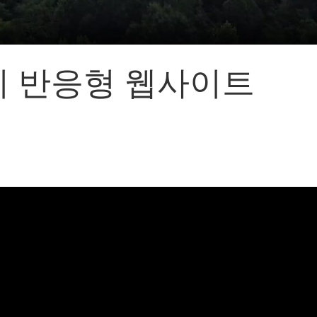
어랜드㈜
(주)분독
 피자마루
크
리 반응형 웹사이트
 중외제약
고려은단
피㈜
스