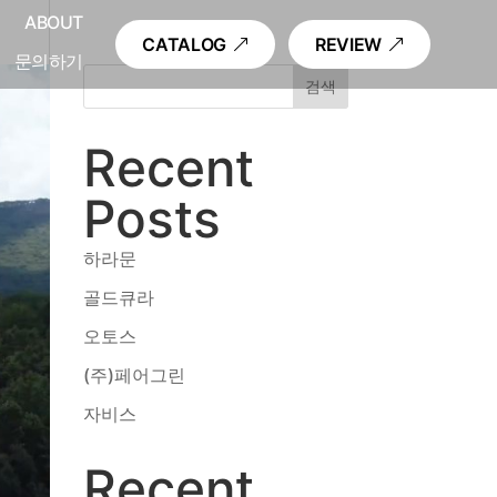
내
ABOUT
CATALOG
REVIEW
문의하기
검색
Recent
Posts
하라문
골드큐라
오토스
(주)페어그린
자비스
Recent