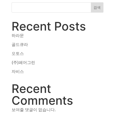
동영상, CI - 카피어랜드㈜
검색
동영상, 홈페이지 - (주)분독
동영상, 카탈로그 - 피자마루
Recent Posts
웹사이트 - 백조씽크
사진, 광고디자인 - 중외제약
하라문
패키지, 디자인 - 고려은단
동영상 - (주)듀오백
골드큐라
동영상 - ㈜고피자
오토스
동영상 - 모모스커피㈜
동영상 - 삼양홀딩스
(주)페어그린
동영상 - 킷캣
자비스
Recent
Comments
보여줄 댓글이 없습니다.