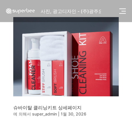
사진, 광고디자인 - (주)화요
사진, 광고디자인 - (주)광주요
웹사이트 - (주)세스코
제품디자인 - 삼성전자㈜
동영상, CI - 카피어랜드㈜
동영상, 홈페이지 - (주)분독
동영상, 카탈로그 - 피자마루
웹사이트 - 백조씽크
사진, 광고디자인 - 중외제약
패키지, 디자인 - 고려은단
동영상 - (주)듀오백
동영상 - ㈜고피자
동영상 - 모모스커피㈜
동영상 - 삼양홀딩스
동영상 - 킷캣
슈바이탈 클리닝키트 상세페이지
사진, 광고디자인 - (주)화요
에 의해서
super_admin
|
1월 30, 2026
사진, 광고디자인 - (주)광주요
웹사이트 - (주)세스코
제품디자인 - 삼성전자㈜