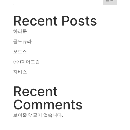
동영상, CI - 카피어랜드㈜
동영상, 홈페이지 - (주)분독
Recent Posts
동영상, 카탈로그 - 피자마루
웹사이트 - 백조씽크
하라문
사진, 광고디자인 - 중외제약
패키지, 디자인 - 고려은단
골드큐라
동영상 - (주)듀오백
오토스
동영상 - ㈜고피자
동영상 - 모모스커피㈜
(주)페어그린
동영상 - 삼양홀딩스
자비스
동영상 - 킷캣
Recent
Comments
보여줄 댓글이 없습니다.