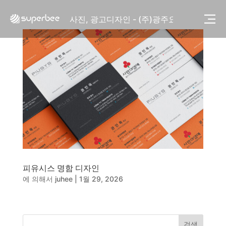
사진, 광고디자인 - (주)화요
사진, 광고디자인 - (주)광주요
웹사이트 - (주)세스코
제품디자인 - 삼성전자㈜
동영상, CI - 카피어랜드㈜
동영상, 홈페이지 - (주)분독
동영상, 카탈로그 - 피자마루
웹사이트 - 백조씽크
사진, 광고디자인 - 중외제약
패키지, 디자인 - 고려은단
동영상 - (주)듀오백
동영상 - ㈜고피자
동영상 - 모모스커피㈜
동영상 - 삼양홀딩스
피유시스 명함 디자인
동영상 - 킷캣
에 의해서
juhee
|
1월 29, 2026
사진, 광고디자인 - (주)화요
사진, 광고디자인 - (주)광주요
웹사이트 - (주)세스코
제품디자인 - 삼성전자㈜
검색