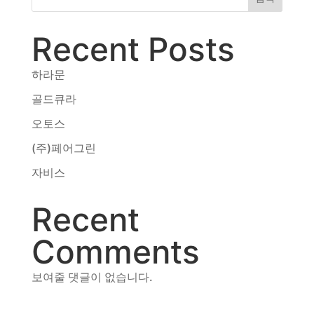
동영상, CI - 카피어랜드㈜
동영상, 홈페이지 - (주)분독
Recent Posts
동영상, 카탈로그 - 피자마루
웹사이트 - 백조씽크
하라문
사진, 광고디자인 - 중외제약
골드큐라
패키지, 디자인 - 고려은단
동영상 - (주)듀오백
오토스
동영상 - ㈜고피자
(주)페어그린
동영상 - 모모스커피㈜
동영상 - 삼양홀딩스
자비스
동영상 - 킷캣
Recent
Comments
보여줄 댓글이 없습니다.