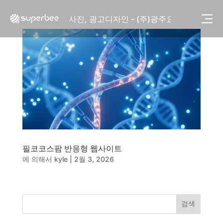
사진, 광고디자인 - (주)화요
사진, 광고디자인 - (주)광주요
웹사이트 - (주)세스코
제품디자인 - 삼성전자㈜
동영상, CI - 카피어랜드㈜
동영상, 홈페이지 - (주)분독
동영상, 카탈로그 - 피자마루
웹사이트 - 백조씽크
사진, 광고디자인 - 중외제약
패키지, 디자인 - 고려은단
동영상 - (주)듀오백
동영상 - ㈜고피자
필코코스팜 반응형 웹사이트
동영상 - 모모스커피㈜
에 의해서
kyle
|
2월 3, 2026
동영상 - 삼양홀딩스
동영상 - 킷캣
사진, 광고디자인 - (주)화요
사진, 광고디자인 - (주)광주요
검색
웹사이트 - (주)세스코
제품디자인 - 삼성전자㈜