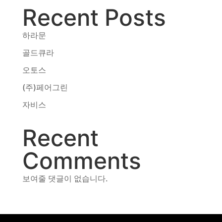
Recent Posts
동영상, CI - 카피어랜드㈜
동영상, 홈페이지 - (주)분독
동영상, 카탈로그 - 피자마루
하라문
웹사이트 - 백조씽크
골드큐라
사진, 광고디자인 - 중외제약
오토스
패키지, 디자인 - 고려은단
동영상 - (주)듀오백
(주)페어그린
동영상 - ㈜고피자
자비스
동영상 - 모모스커피㈜
동영상 - 삼양홀딩스
Recent
동영상 - 킷캣
Comments
보여줄 댓글이 없습니다.