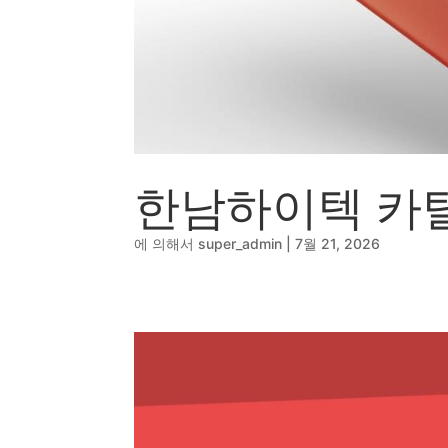
🔹
동영상, CI - 카피
🐶
동영상, 홈페이지 - 
🍕
동영상, 카탈로그 -
🍽️
웹사이트 - 백조씽
⚕️
사진, 광고디자인 -
⚪
패키지, 디자인 - 
🪑
동영상 - (주)듀오백
🍕
동영상 - ㈜고피자
한남하이텍 카
☕
동영상 - 모모스커
🏢
동영상 - 삼양홀딩
🍫
동영상 - 킷캣
에 의해서
super_admin
|
7월 21, 2026