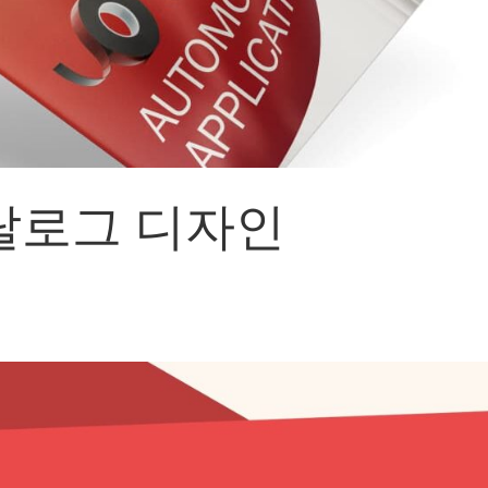
어랜드㈜
(주)분독
 피자마루
크
 중외제약
고려은단
탈로그 디자인
피㈜
스