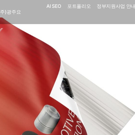
(주)광주요
AI SEO
포트폴리오
정부지원사업 안
코
전자㈜
어랜드㈜
(주)분독
 피자마루
크
 중외제약
고려은단
피㈜
스
(주)화요
(주)광주요
코
전자㈜