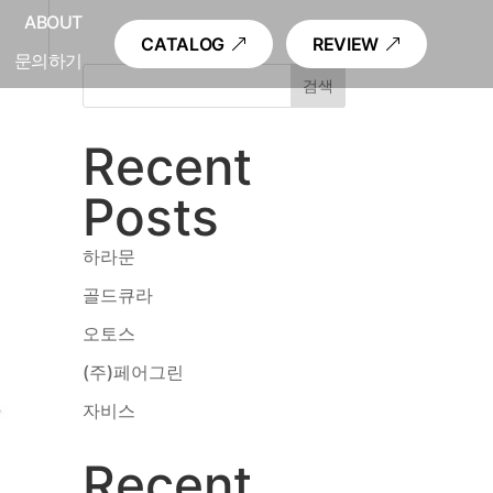
내
ABOUT
CATALOG
REVIEW
문의하기
검색
Recent
Posts
하라문
골드큐라
오토스
(주)페어그린
자비스
Recent