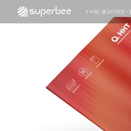
🏺
사진, 광고디자인 - 
🛡️
웹사이트 - (주)세스
💾
제품디자인 - 삼성
🔹
동영상, CI - 카피
🐶
동영상, 홈페이지 - 
🍕
동영상, 카탈로그 -
🍽️
웹사이트 - 백조씽
⚕️
사진, 광고디자인 -
⚪
패키지, 디자인 - 
🪑
동영상 - (주)듀오백
🍕
동영상 - ㈜고피자
☕
동영상 - 모모스커
🏢
동영상 - 삼양홀딩
🍫
동영상 - 킷캣
🍶
사진, 광고디자인 - 
🏺
사진, 광고디자인 - 
🛡️
웹사이트 - (주)세스
💾
제품디자인 - 삼성