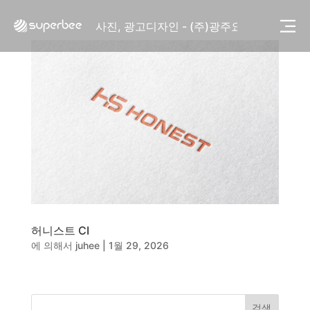
사진, 광고디자인 - (주)화요
사진, 광고디자인 - (주)광주요
웹사이트 - (주)세스코
제품디자인 - 삼성전자㈜
동영상, CI - 카피어랜드㈜
동영상, 홈페이지 - (주)분독
동영상, 카탈로그 - 피자마루
웹사이트 - 백조씽크
사진, 광고디자인 - 중외제약
패키지, 디자인 - 고려은단
동영상 - (주)듀오백
동영상 - ㈜고피자
동영상 - 모모스커피㈜
동영상 - 삼양홀딩스
허니스트 CI
동영상 - 킷캣
에 의해서
juhee
|
1월 29, 2026
사진, 광고디자인 - (주)화요
사진, 광고디자인 - (주)광주요
웹사이트 - (주)세스코
제품디자인 - 삼성전자㈜
검색