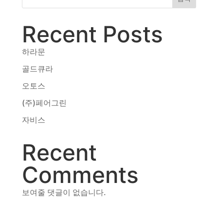
동영상, CI - 카피어랜드㈜
동영상, 홈페이지 - (주)분독
Recent Posts
동영상, 카탈로그 - 피자마루
웹사이트 - 백조씽크
하라문
사진, 광고디자인 - 중외제약
패키지, 디자인 - 고려은단
골드큐라
동영상 - (주)듀오백
오토스
동영상 - ㈜고피자
(주)페어그린
동영상 - 모모스커피㈜
동영상 - 삼양홀딩스
자비스
동영상 - 킷캣
Recent
Comments
보여줄 댓글이 없습니다.