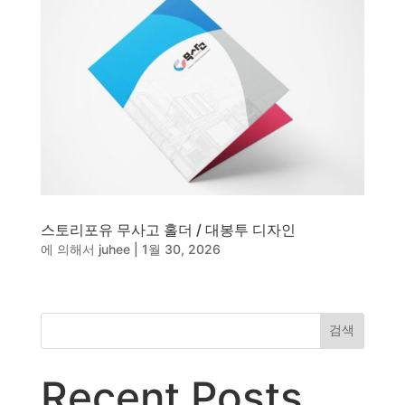
동영상, CI - 카피어랜드㈜
동영상, 홈페이지 - (주)분독
동영상, 카탈로그 - 피자마루
웹사이트 - 백조씽크
사진, 광고디자인 - 중외제약
패키지, 디자인 - 고려은단
동영상 - (주)듀오백
동영상 - ㈜고피자
동영상 - 모모스커피㈜
동영상 - 삼양홀딩스
동영상 - 킷캣
스토리포유 무사고 홀더 / 대봉투 디자인
에 의해서
juhee
|
1월 30, 2026
검색
Recent Posts