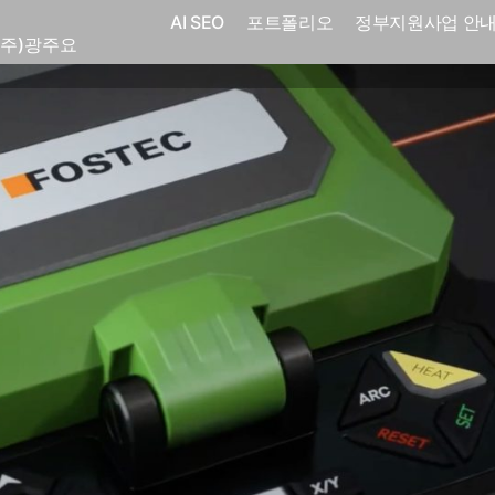
AI SEO
포트폴리오
정부지원사업 안
(주)광주요
코
전자㈜
어랜드㈜
(주)분독
 피자마루
크
 중외제약
고려은단
피㈜
스
(주)화요
(주)광주요
코
전자㈜