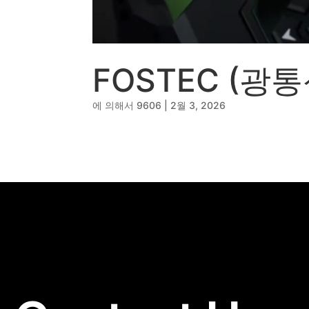
🔹
동영상, CI - 카피
🐶
동영상, 홈페이지 - 
🍕
동영상, 카탈로그 -
🍽️
웹사이트 - 백조씽
FOSTEC (광
⚕️
사진, 광고디자인 -
⚪
패키지, 디자인 - 
🪑
동영상 - (주)듀오백
에 의해서
9606
|
2월 3, 2026
🍕
동영상 - ㈜고피자
☕
동영상 - 모모스커
🏢
동영상 - 삼양홀딩
🍫
동영상 - 킷캣