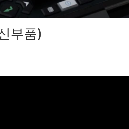
어랜드㈜
(주)분독
 피자마루
크
통신부품)
 중외제약
고려은단
피㈜
스