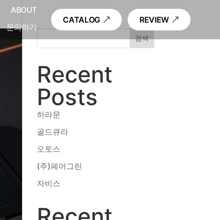
내
ABOUT
CATALOG
REVIEW
문의하기
검색
Recent
Posts
하라문
골드큐라
오토스
(주)페어그린
자비스
Recent