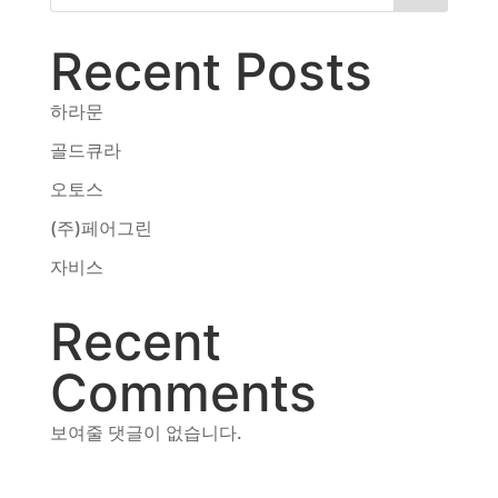
동영상, CI - 카피어랜드㈜
동영상, 홈페이지 - (주)분독
Recent Posts
동영상, 카탈로그 - 피자마루
웹사이트 - 백조씽크
하라문
사진, 광고디자인 - 중외제약
골드큐라
패키지, 디자인 - 고려은단
동영상 - (주)듀오백
오토스
동영상 - ㈜고피자
(주)페어그린
동영상 - 모모스커피㈜
동영상 - 삼양홀딩스
자비스
동영상 - 킷캣
Recent
Comments
보여줄 댓글이 없습니다.