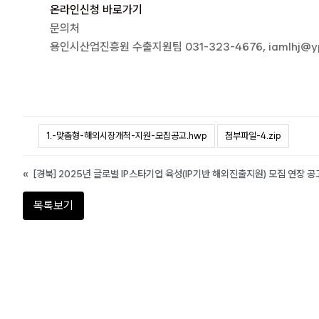
온라인신청 바로가기
문의처
용인시산업진흥원 수출지원팀 031-323-4676, iamlhj@ypa
1.-맞춤형-해외시장개척-지원-모집공고.hwp
첨부파일-4.zip
«
[경북] 2025년 글로벌 IP스타기업 육성(IP기반 해외진출지원) 모집 연장 공
목록보기