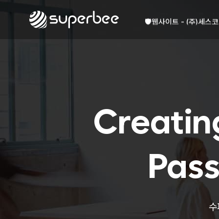
🏺
사진, 광고디자인 - (
🛡️
웹사이트 - (주)세스코
💾
제품디자인 - 삼성전
🔹
동영상, CI - 카피
🐶
동영상, 홈페이지 - (
🍕
동영상, 카탈로그 - 
🍽️
웹사이트 - 백조씽크
⚕️
사진, 광고디자인 - 
⚪
패키지, 디자인 - 고
Creatin
🪑
동영상 - (주)듀오백
🍕
동영상 - ㈜고피자
☕
동영상 - 모모스커피
🏢
동영상 - 삼양홀딩스
Pass
🍫
동영상 - 킷캣
🍶
사진, 광고디자인 - (
🏺
사진, 광고디자인 - (
🛡️
웹사이트 - (주)세스코
수
💾
제품디자인 - 삼성전
🔹
동영상, CI - 카피