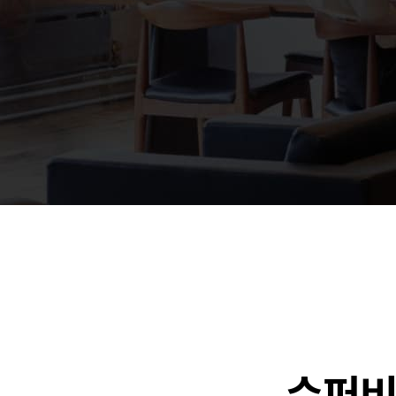
🐶
동영상, 홈페이지 - (
🍕
동영상, 카탈로그 - 
🍽️
웹사이트 - 백조씽크
⚕️
사진, 광고디자인 - 
⚪
패키지, 디자인 - 고
🪑
동영상 - (주)듀오백
🍕
동영상 - ㈜고피자
☕
동영상 - 모모스커피
🏢
동영상 - 삼양홀딩스
🍫
동영상 - 킷캣
수퍼비