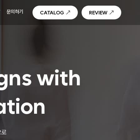
T
문의하기
CATALOG
REVIEW
gns with
ation
으로