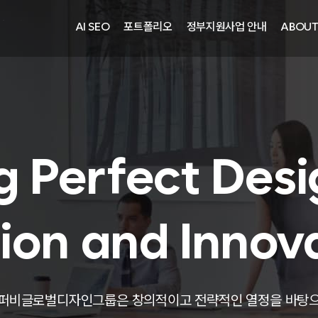
주)광주요
AI SEO
포트폴리오
정부지원사업 안내
ABOU
자㈜
어랜드㈜
주)분독
피자마루
중외제약
려은단
g Perfect Desi
㈜
ion and Innov
주)화요
주)광주요
퍼비글로벌디자인그룹은 창의적이고 전략적인 열정을 바탕
자㈜
어랜드㈜