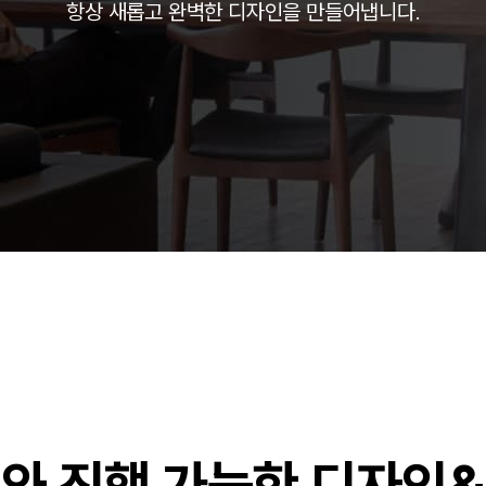
항상 새롭고 완벽한 디자인을 만들어냅니다.
주)분독
피자마루
중외제약
려은단
㈜
와 진행 가능한 디자인