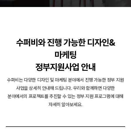
동영상, 홈페이지 - (주)분독
동영상, 카탈로그 - 피자마루
웹사이트 - 백조씽크
사진, 광고디자인 - 중외제약
패키지, 디자인 - 고려은단
수퍼비와 진행 가능한 디자인&
동영상 - (주)듀오백
동영상 - ㈜고피자
마케팅
동영상 - 모모스커피㈜
동영상 - 삼양홀딩스
정부지원사업 안내
동영상 - 킷캣
수퍼비는 다양한 디자인 및 마케팅 분야에서 진행 가능한 정부 지원
사업을 상세히 안내해 드립니다.
우리와 함께하면 다양한
분야에서의 프로젝트를 추진할 수 있는 정부 지원 프로그램에 대해
자세히 알아보세요.