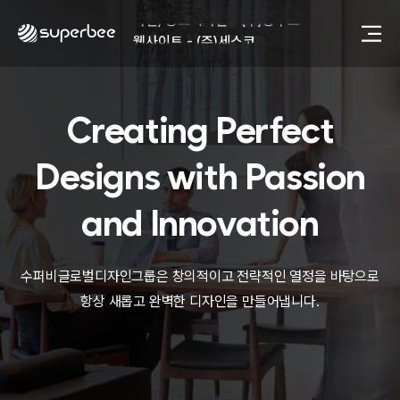
사진, 광고디자인 - (주)광주요
웹사이트 - (주)세스코
제품디자인 - 삼성전자㈜
동영상, CI - 카피어랜드㈜
동영상, 홈페이지 - (주)분독
Creating Perfect
동영상, 카탈로그 - 피자마루
웹사이트 - 백조씽크
사진, 광고디자인 - 중외제약
Designs with
Passion
패키지, 디자인 - 고려은단
동영상 - (주)듀오백
and Innovation
동영상 - ㈜고피자
동영상 - 모모스커피㈜
동영상 - 삼양홀딩스
수퍼비글로벌디자인그룹은 창의적이고 전략적인 열정을 바탕으로
동영상 - 킷캣
항상 새롭고 완벽한 디자인을 만들어냅니다.
사진, 광고디자인 - (주)화요
사진, 광고디자인 - (주)광주요
웹사이트 - (주)세스코
제품디자인 - 삼성전자㈜
동영상, CI - 카피어랜드㈜