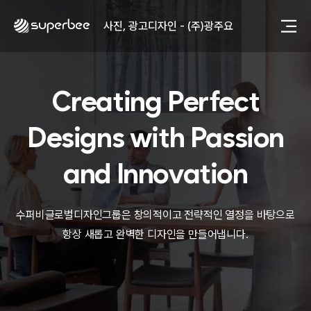
사진, 광고디자인 - (주)화요
사진, 광고디자인 - (주)광주요
웹사이트 - (주)세스코
제품디자인 - 삼성전자㈜
동영상, CI - 카피어랜드㈜
Creating Perfect
동영상, 홈페이지 - (주)분독
동영상, 카탈로그 - 피자마루
웹사이트 - 백조씽크
Designs with
Passion
사진, 광고디자인 - 중외제약
패키지, 디자인 - 고려은단
and Innovation
동영상 - (주)듀오백
동영상 - ㈜고피자
동영상 - 모모스커피㈜
수퍼비글로벌디자인그룹은 창의적이고 전략적인 열정을 바탕으로
동영상 - 삼양홀딩스
항상 새롭고 완벽한 디자인을 만들어냅니다.
동영상 - 킷캣
사진, 광고디자인 - (주)화요
사진, 광고디자인 - (주)광주요
웹사이트 - (주)세스코
제품디자인 - 삼성전자㈜