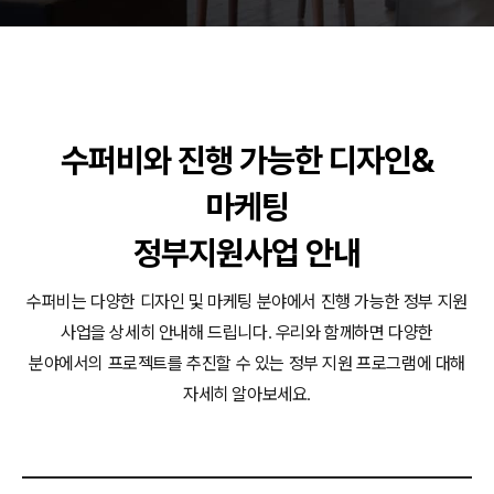
동영상, CI - 카피어랜드㈜
동영상, 홈페이지 - (주)분독
동영상, 카탈로그 - 피자마루
웹사이트 - 백조씽크
사진, 광고디자인 - 중외제약
수퍼비와 진행 가능한 디자인&
패키지, 디자인 - 고려은단
동영상 - (주)듀오백
마케팅
동영상 - ㈜고피자
동영상 - 모모스커피㈜
정부지원사업 안내
동영상 - 삼양홀딩스
동영상 - 킷캣
수퍼비는 다양한 디자인 및 마케팅 분야에서 진행 가능한 정부 지원
사업을 상세히 안내해 드립니다.
우리와 함께하면 다양한
분야에서의 프로젝트를 추진할 수 있는 정부 지원 프로그램에 대해
자세히 알아보세요.