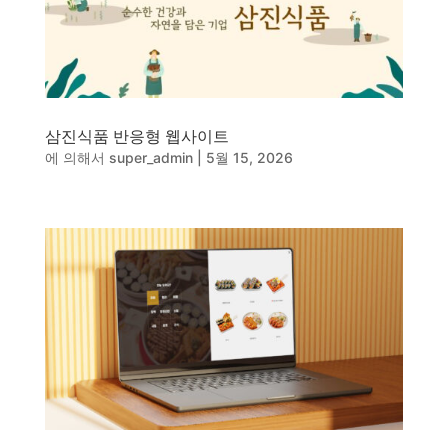
동영상, 홈페이지 - (주)분독
동영상, 카탈로그 - 피자마루
웹사이트 - 백조씽크
사진, 광고디자인 - 중외제약
패키지, 디자인 - 고려은단
삼진식품 반응형 웹사이트
동영상 - (주)듀오백
에 의해서
super_admin
|
5월 15, 2026
동영상 - ㈜고피자
동영상 - 모모스커피㈜
동영상 - 삼양홀딩스
동영상 - 킷캣