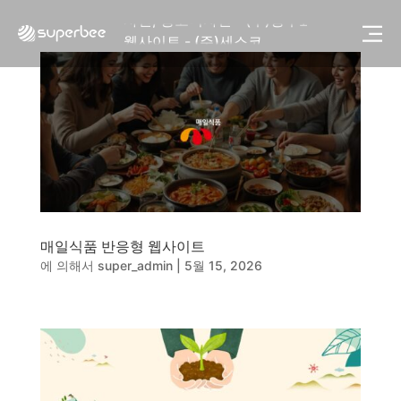
사진, 광고디자인 - (주)광주요
웹사이트 - (주)세스코
제품디자인 - 삼성전자㈜
동영상, CI - 카피어랜드㈜
동영상, 홈페이지 - (주)분독
동영상, 카탈로그 - 피자마루
웹사이트 - 백조씽크
사진, 광고디자인 - 중외제약
패키지, 디자인 - 고려은단
동영상 - (주)듀오백
동영상 - ㈜고피자
매일식품 반응형 웹사이트
동영상 - 모모스커피㈜
에 의해서
super_admin
|
5월 15, 2026
동영상 - 삼양홀딩스
동영상 - 킷캣
사진, 광고디자인 - (주)화요
사진, 광고디자인 - (주)광주요
웹사이트 - (주)세스코
제품디자인 - 삼성전자㈜
동영상, CI - 카피어랜드㈜