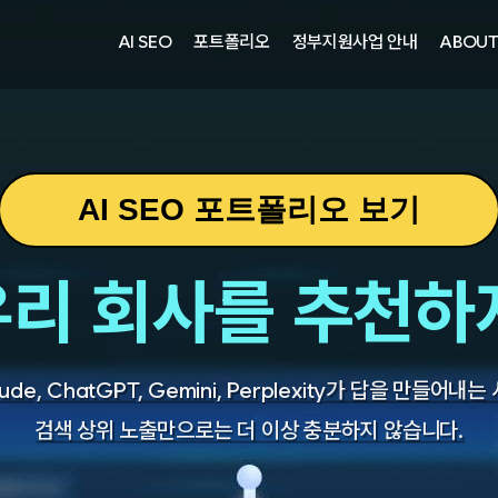
주)광주요
AI SEO
포트폴리오
정부지원사업 안내
ABOU
자㈜
어랜드㈜
주)분독
피자마루
AI SEO 포트폴리오 보기
중외제약
려은단
 우리 회사를 추천하
㈜
ude, ChatGPT, Gemini, Perplexity가 답을 만들어내는
주)화요
주)광주요
검색 상위 노출만으로는 더 이상 충분하지 않습니다.
자㈜
어랜드㈜