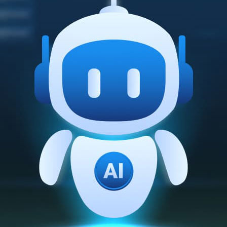
주)분독
피자마루
중외제약
려은단
㈜