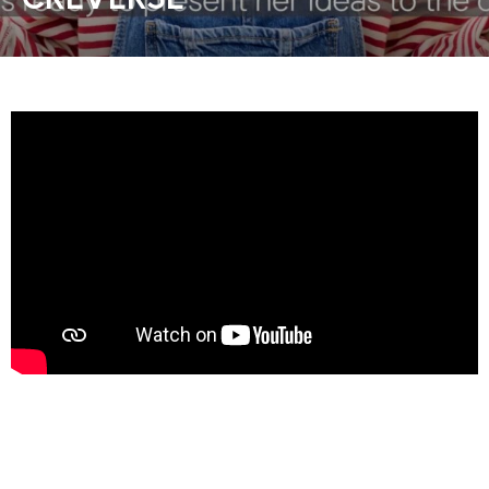
동영상, CI - 카피어랜드㈜
동영상, 홈페이지 - (주)분독
동영상, 카탈로그 - 피자마루
웹사이트 - 백조씽크
사진, 광고디자인 - 중외제약
패키지, 디자인 - 고려은단
동영상 - (주)듀오백
동영상 - ㈜고피자
동영상 - 모모스커피㈜
동영상 - 삼양홀딩스
동영상 - 킷캣