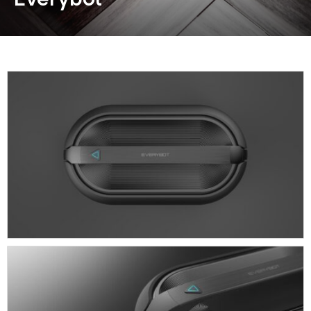
동영상, CI - 카피어랜드㈜
동영상, 홈페이지 - (주)분독
동영상, 카탈로그 - 피자마루
웹사이트 - 백조씽크
사진, 광고디자인 - 중외제약
패키지, 디자인 - 고려은단
동영상 - (주)듀오백
동영상 - ㈜고피자
동영상 - 모모스커피㈜
동영상 - 삼양홀딩스
동영상 - 킷캣