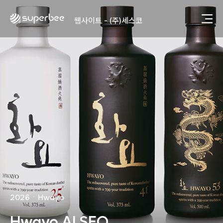
사진, 광고디자인 - (주)광주요
웹사이트 - (주)세스코
제품디자인 - 삼성전자㈜
동영상, CI - 카피어랜드㈜
동영상, 홈페이지 - (주)분독
동영상, 카탈로그 - 피자마루
웹사이트 - 백조씽크
사진, 광고디자인 - 중외제약
패키지, 디자인 - 고려은단
동영상 - (주)듀오백
동영상 - ㈜고피자
동영상 - 모모스커피㈜
동영상 - 삼양홀딩스
동영상 - 킷캣
사진, 광고디자인 - (주)화요
사진, 광고디자인 - (주)광주요
2026
ㆍ
Hwayo
웹사이트 - (주)세스코
제품디자인 - 삼성전자㈜
Hwayo AI SEO
동영상, CI - 카피어랜드㈜