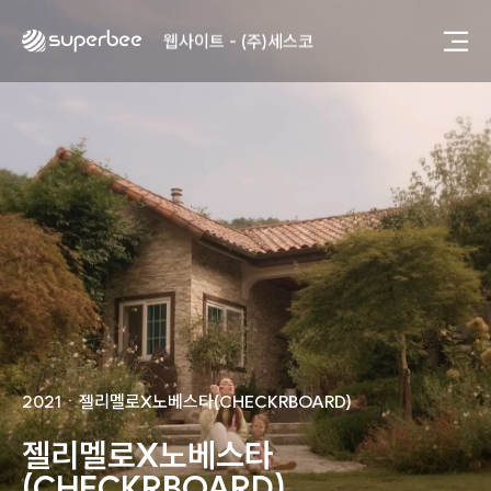
사진, 광고디자인 - (주)광주요
웹사이트 - (주)세스코
제품디자인 - 삼성전자㈜
동영상, CI - 카피어랜드㈜
동영상, 홈페이지 - (주)분독
동영상, 카탈로그 - 피자마루
웹사이트 - 백조씽크
사진, 광고디자인 - 중외제약
패키지, 디자인 - 고려은단
동영상 - (주)듀오백
동영상 - ㈜고피자
동영상 - 모모스커피㈜
동영상 - 삼양홀딩스
동영상 - 킷캣
사진, 광고디자인 - (주)화요
2021
ㆍ
젤리멜로X노베스타(CHECKRBOARD)
사진, 광고디자인 - (주)광주요
웹사이트 - (주)세스코
젤리멜로X노베스타
제품디자인 - 삼성전자㈜
(CHECKRBOARD)
동영상, CI - 카피어랜드㈜