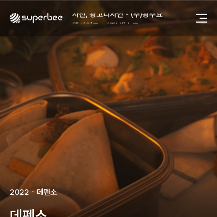
사진, 광고디자인 - (주)광주요
웹사이트 - (주)세스코
제품디자인 - 삼성전자㈜
동영상, CI - 카피어랜드㈜
동영상, 홈페이지 - (주)분독
동영상, 카탈로그 - 피자마루
웹사이트 - 백조씽크
사진, 광고디자인 - 중외제약
패키지, 디자인 - 고려은단
동영상 - (주)듀오백
동영상 - ㈜고피자
동영상 - 모모스커피㈜
동영상 - 삼양홀딩스
동영상 - 킷캣
사진, 광고디자인 - (주)화요
사진, 광고디자인 - (주)광주요
2022
ㆍ
데펜소
웹사이트 - (주)세스코
제품디자인 - 삼성전자㈜
데펜소
동영상, CI - 카피어랜드㈜