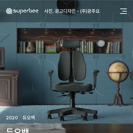
사진, 광고디자인 - (주)화요
사진, 광고디자인 - (주)광주요
웹사이트 - (주)세스코
제품디자인 - 삼성전자㈜
동영상, CI - 카피어랜드㈜
동영상, 홈페이지 - (주)분독
동영상, 카탈로그 - 피자마루
웹사이트 - 백조씽크
사진, 광고디자인 - 중외제약
패키지, 디자인 - 고려은단
동영상 - (주)듀오백
동영상 - ㈜고피자
동영상 - 모모스커피㈜
동영상 - 삼양홀딩스
동영상 - 킷캣
사진, 광고디자인 - (주)화요
2020
ㆍ
듀오백
사진, 광고디자인 - (주)광주요
웹사이트 - (주)세스코
듀오백
제품디자인 - 삼성전자㈜