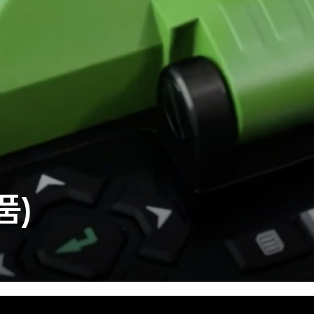
주)분독
피자마루
중외제약
려은단
㈜
품)