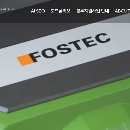
주)광주요
AI SEO
포트폴리오
정부지원사업 안내
ABOU
자㈜
어랜드㈜
주)분독
피자마루
중외제약
려은단
㈜
주)화요
주)광주요
자㈜
어랜드㈜