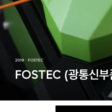
🐶
동영상, 홈페이지 - (
🍕
동영상, 카탈로그 - 
🍽️
웹사이트 - 백조씽크
⚕️
사진, 광고디자인 - 
⚪
패키지, 디자인 - 고
🪑
동영상 - (주)듀오백
🍕
동영상 - ㈜고피자
☕
동영상 - 모모스커피
🏢
동영상 - 삼양홀딩스
🍫
동영상 - 킷캣
2019
ㆍ
FOSTEC
FOSTEC (광통신부