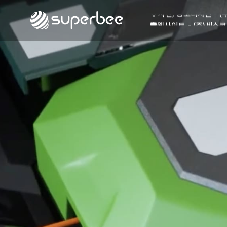
🏺
사진, 광고디자인 - (
🛡️
웹사이트 - (주)세스코
💾
제품디자인 - 삼성전
🔹
동영상, CI - 카피
🐶
동영상, 홈페이지 - (
🍕
동영상, 카탈로그 - 
🍽️
웹사이트 - 백조씽크
⚕️
사진, 광고디자인 - 
⚪
패키지, 디자인 - 고
🪑
동영상 - (주)듀오백
🍕
동영상 - ㈜고피자
☕
동영상 - 모모스커피
🏢
동영상 - 삼양홀딩스
🍫
동영상 - 킷캣
🍶
사진, 광고디자인 - (
🏺
사진, 광고디자인 - (
🛡️
웹사이트 - (주)세스코
💾
제품디자인 - 삼성전
🔹
동영상, CI - 카피