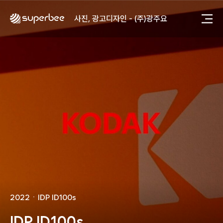
사진, 광고디자인 - (주)화요
사진, 광고디자인 - (주)광주요
웹사이트 - (주)세스코
제품디자인 - 삼성전자㈜
동영상, CI - 카피어랜드㈜
동영상, 홈페이지 - (주)분독
동영상, 카탈로그 - 피자마루
웹사이트 - 백조씽크
사진, 광고디자인 - 중외제약
패키지, 디자인 - 고려은단
동영상 - (주)듀오백
동영상 - ㈜고피자
동영상 - 모모스커피㈜
동영상 - 삼양홀딩스
동영상 - 킷캣
사진, 광고디자인 - (주)화요
사진, 광고디자인 - (주)광주요
2022
ㆍ
IDP ID100s
웹사이트 - (주)세스코
제품디자인 - 삼성전자㈜
IDP ID100s