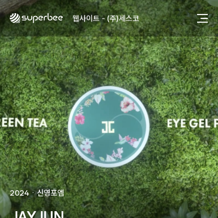
사진, 광고디자인 - (주)광주요
웹사이트 - (주)세스코
제품디자인 - 삼성전자㈜
동영상, CI - 카피어랜드㈜
동영상, 홈페이지 - (주)분독
동영상, 카탈로그 - 피자마루
웹사이트 - 백조씽크
사진, 광고디자인 - 중외제약
패키지, 디자인 - 고려은단
동영상 - (주)듀오백
동영상 - ㈜고피자
동영상 - 모모스커피㈜
동영상 - 삼양홀딩스
동영상 - 킷캣
사진, 광고디자인 - (주)화요
사진, 광고디자인 - (주)광주요
2024
ㆍ
신영포엠
웹사이트 - (주)세스코
제품디자인 - 삼성전자㈜
JAYJUN
동영상, CI - 카피어랜드㈜