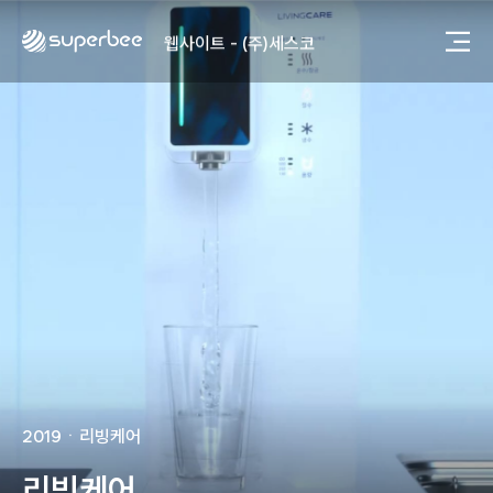
사진, 광고디자인 - (주)광주요
웹사이트 - (주)세스코
제품디자인 - 삼성전자㈜
동영상, CI - 카피어랜드㈜
동영상, 홈페이지 - (주)분독
동영상, 카탈로그 - 피자마루
웹사이트 - 백조씽크
사진, 광고디자인 - 중외제약
패키지, 디자인 - 고려은단
동영상 - (주)듀오백
동영상 - ㈜고피자
동영상 - 모모스커피㈜
동영상 - 삼양홀딩스
동영상 - 킷캣
사진, 광고디자인 - (주)화요
사진, 광고디자인 - (주)광주요
2019
ㆍ
리빙케어
웹사이트 - (주)세스코
제품디자인 - 삼성전자㈜
리빙케어
동영상, CI - 카피어랜드㈜