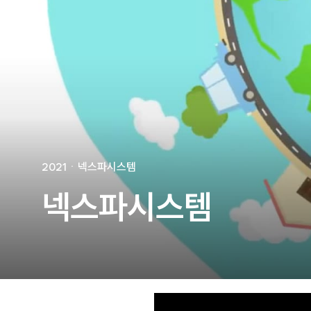
🐶
동영상, 홈페이지 - (
🍕
동영상, 카탈로그 - 
🍽️
웹사이트 - 백조씽크
⚕️
사진, 광고디자인 - 
⚪
패키지, 디자인 - 고
🪑
동영상 - (주)듀오백
🍕
동영상 - ㈜고피자
☕
동영상 - 모모스커피
🏢
동영상 - 삼양홀딩스
🍫
동영상 - 킷캣
2021
ㆍ
넥스파시스템
넥스파시스템