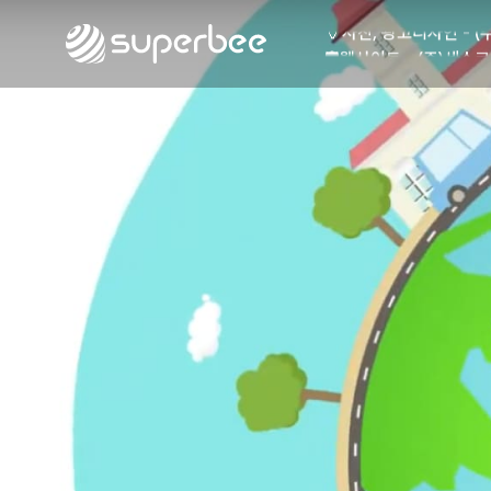
🏺
사진, 광고디자인 - (
🛡️
웹사이트 - (주)세스코
💾
제품디자인 - 삼성전
🔹
동영상, CI - 카피
🐶
동영상, 홈페이지 - (
🍕
동영상, 카탈로그 - 
🍽️
웹사이트 - 백조씽크
⚕️
사진, 광고디자인 - 
⚪
패키지, 디자인 - 고
🪑
동영상 - (주)듀오백
🍕
동영상 - ㈜고피자
☕
동영상 - 모모스커피
🏢
동영상 - 삼양홀딩스
🍫
동영상 - 킷캣
🍶
사진, 광고디자인 - (
🏺
사진, 광고디자인 - (
🛡️
웹사이트 - (주)세스코
💾
제품디자인 - 삼성전
🔹
동영상, CI - 카피