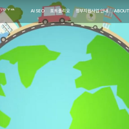
주)광주요
AI SEO
포트폴리오
정부지원사업 안내
ABOU
자㈜
어랜드㈜
주)분독
피자마루
중외제약
려은단
㈜
주)화요
주)광주요
자㈜
어랜드㈜