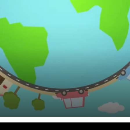
주)분독
피자마루
중외제약
려은단
㈜