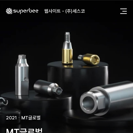
사진, 광고디자인 - (주)광주요
웹사이트 - (주)세스코
제품디자인 - 삼성전자㈜
동영상, CI - 카피어랜드㈜
동영상, 홈페이지 - (주)분독
동영상, 카탈로그 - 피자마루
웹사이트 - 백조씽크
사진, 광고디자인 - 중외제약
패키지, 디자인 - 고려은단
동영상 - (주)듀오백
동영상 - ㈜고피자
동영상 - 모모스커피㈜
동영상 - 삼양홀딩스
동영상 - 킷캣
사진, 광고디자인 - (주)화요
사진, 광고디자인 - (주)광주요
2021
ㆍ
MT글로벌
웹사이트 - (주)세스코
제품디자인 - 삼성전자㈜
MT글로벌
동영상, CI - 카피어랜드㈜