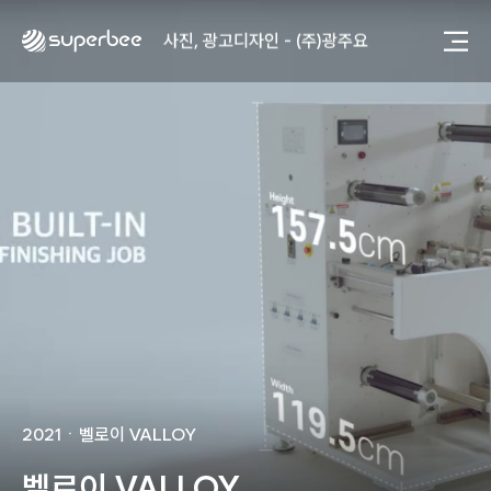
사진, 광고디자인 - (주)화요
사진, 광고디자인 - (주)광주요
웹사이트 - (주)세스코
제품디자인 - 삼성전자㈜
동영상, CI - 카피어랜드㈜
동영상, 홈페이지 - (주)분독
동영상, 카탈로그 - 피자마루
웹사이트 - 백조씽크
사진, 광고디자인 - 중외제약
패키지, 디자인 - 고려은단
동영상 - (주)듀오백
동영상 - ㈜고피자
동영상 - 모모스커피㈜
동영상 - 삼양홀딩스
동영상 - 킷캣
사진, 광고디자인 - (주)화요
사진, 광고디자인 - (주)광주요
2021
ㆍ
벨로이 VALLOY
웹사이트 - (주)세스코
제품디자인 - 삼성전자㈜
벨로이 VALLOY