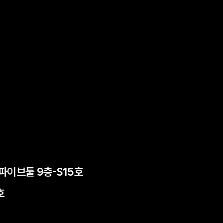
든파이브툴 9층-S15호
호