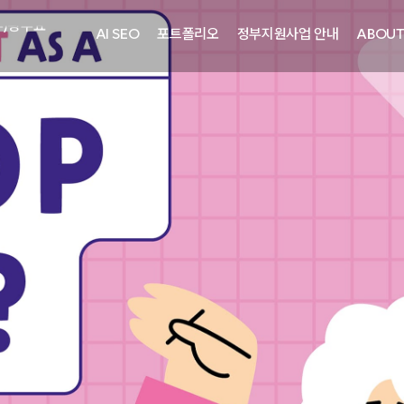
주)광주요
AI SEO
포트폴리오
정부지원사업 안내
ABOU
자㈜
어랜드㈜
주)분독
피자마루
중외제약
려은단
㈜
주)화요
주)광주요
자㈜
어랜드㈜