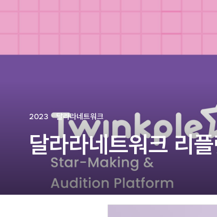
🐶
동영상, 홈페이지 - (
🍕
동영상, 카탈로그 - 
🍽️
웹사이트 - 백조씽크
⚕️
사진, 광고디자인 - 
⚪
패키지, 디자인 - 고
🪑
동영상 - (주)듀오백
🍕
동영상 - ㈜고피자
☕
동영상 - 모모스커피
🏢
동영상 - 삼양홀딩스
🍫
동영상 - 킷캣
2023
ㆍ
달라라네트워크
달라라네트워크 리플