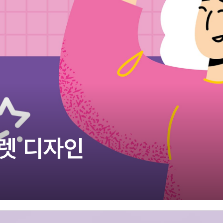
주)분독
피자마루
중외제약
려은단
㈜
렛 디자인