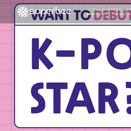
🏺
사진, 광고디자인 - (
🛡️
웹사이트 - (주)세스코
💾
제품디자인 - 삼성전
🔹
동영상, CI - 카피
🐶
동영상, 홈페이지 - (
🍕
동영상, 카탈로그 - 
🍽️
웹사이트 - 백조씽크
⚕️
사진, 광고디자인 - 
⚪
패키지, 디자인 - 고
🪑
동영상 - (주)듀오백
🍕
동영상 - ㈜고피자
☕
동영상 - 모모스커피
🏢
동영상 - 삼양홀딩스
🍫
동영상 - 킷캣
🍶
사진, 광고디자인 - (
🏺
사진, 광고디자인 - (
🛡️
웹사이트 - (주)세스코
💾
제품디자인 - 삼성전
🔹
동영상, CI - 카피