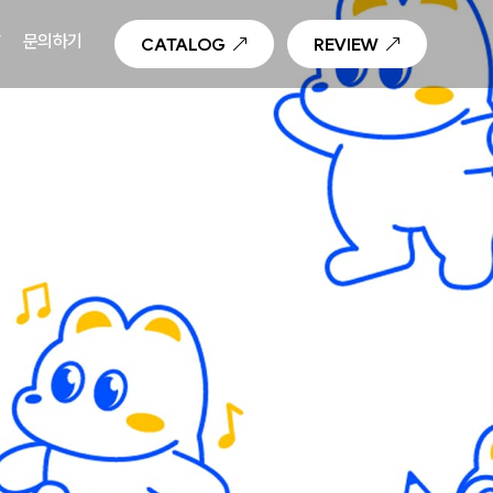
T
문의하기
CATALOG
REVIEW