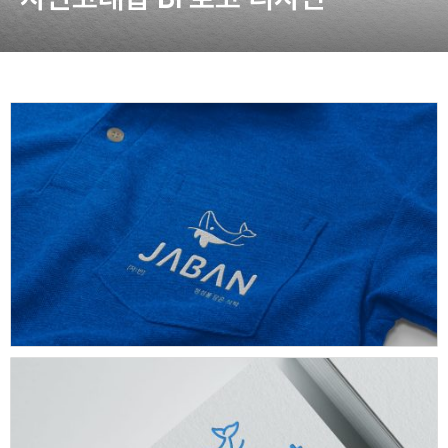
동영상, 홈페이지 - (주)분독
동영상, 카탈로그 - 피자마루
웹사이트 - 백조씽크
사진, 광고디자인 - 중외제약
패키지, 디자인 - 고려은단
동영상 - (주)듀오백
동영상 - ㈜고피자
동영상 - 모모스커피㈜
동영상 - 삼양홀딩스
동영상 - 킷캣