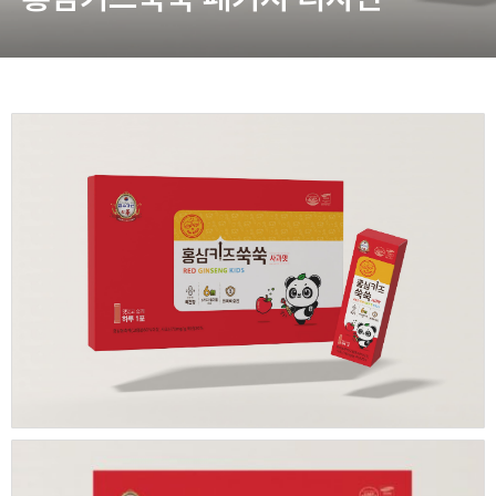
동영상, CI - 카피어랜드㈜
동영상, 홈페이지 - (주)분독
동영상, 카탈로그 - 피자마루
웹사이트 - 백조씽크
사진, 광고디자인 - 중외제약
패키지, 디자인 - 고려은단
동영상 - (주)듀오백
동영상 - ㈜고피자
동영상 - 모모스커피㈜
동영상 - 삼양홀딩스
동영상 - 킷캣