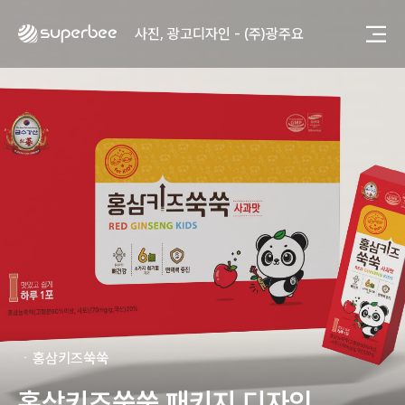
사진, 광고디자인 - (주)광주요
웹사이트 - (주)세스코
제품디자인 - 삼성전자㈜
동영상, CI - 카피어랜드㈜
동영상, 홈페이지 - (주)분독
동영상, 카탈로그 - 피자마루
웹사이트 - 백조씽크
사진, 광고디자인 - 중외제약
패키지, 디자인 - 고려은단
동영상 - (주)듀오백
동영상 - ㈜고피자
동영상 - 모모스커피㈜
동영상 - 삼양홀딩스
동영상 - 킷캣
사진, 광고디자인 - (주)화요
사진, 광고디자인 - (주)광주요
ㆍ
홍삼키즈쑥쑥
웹사이트 - (주)세스코
제품디자인 - 삼성전자㈜
홍삼키즈쑥쑥 패키지 디자인