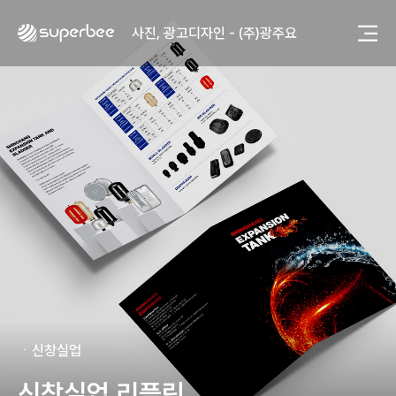
사진, 광고디자인 - (주)광주요
웹사이트 - (주)세스코
제품디자인 - 삼성전자㈜
동영상, CI - 카피어랜드㈜
동영상, 홈페이지 - (주)분독
동영상, 카탈로그 - 피자마루
웹사이트 - 백조씽크
사진, 광고디자인 - 중외제약
패키지, 디자인 - 고려은단
동영상 - (주)듀오백
동영상 - ㈜고피자
동영상 - 모모스커피㈜
동영상 - 삼양홀딩스
동영상 - 킷캣
사진, 광고디자인 - (주)화요
사진, 광고디자인 - (주)광주요
ㆍ
신창실업
웹사이트 - (주)세스코
제품디자인 - 삼성전자㈜
신창실업 리플릿