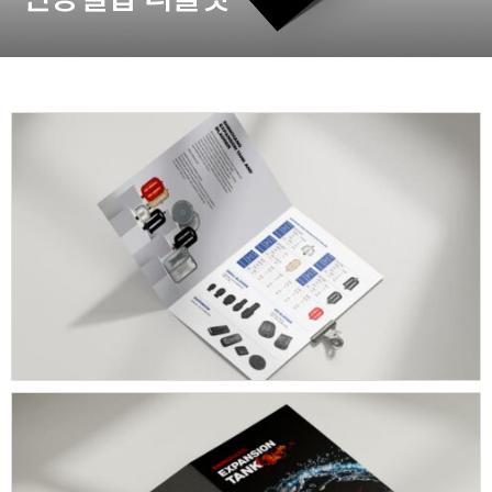
동영상, CI - 카피어랜드㈜
동영상, 홈페이지 - (주)분독
동영상, 카탈로그 - 피자마루
웹사이트 - 백조씽크
사진, 광고디자인 - 중외제약
패키지, 디자인 - 고려은단
동영상 - (주)듀오백
동영상 - ㈜고피자
동영상 - 모모스커피㈜
동영상 - 삼양홀딩스
동영상 - 킷캣